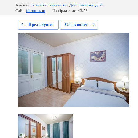
Альбом:
ст. м. Спортивная, пр. Добролюбова, д. 21
Сайт:
id-rooms.ru
Изображение: 43/58
Предыдущее
Следующее