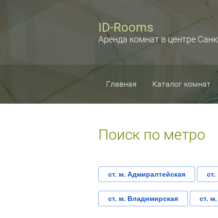
ID-Rooms
Аренда комнат в центре Санк
Главная
Каталог комнат
Поиск по метро
ст. м. Адмиралтейская
ст.
ст. м. Владимирская
ст. м