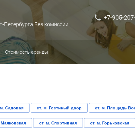
+7-905-207
т-Петербурга Без комиссии
Стоимость аренды
 м. Садовая
ст. м. Гостиный двор
ст. м. Площадь Во
. Маяковская
ст. м. Спортивная
ст. м. Горьковская