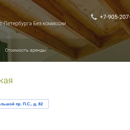
+7-905-207
т-Петербурга Без комиссии
Стоимость аренды
ская
льшой пр. П.С., д. 82