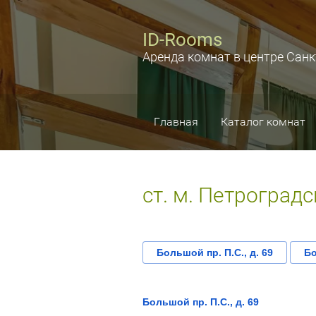
ID-Rooms
Аренда комнат в центре Санк
Главная
Каталог комнат
ст. м. Петроград
Большой пр. П.С., д. 69
Бо
Большой пр. П.С., д. 69